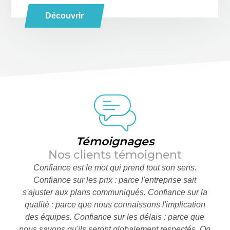
Découvrir
Témoignages
Nos clients témoignent
Confiance est le mot qui prend tout son sens.
Nous
Confiance sur les prix : parce l'entreprise sait
nom
s'ajuster aux plans communiqués. Confiance sur la
ponc
nt.
qualité : parce que nous connaissons l'implication
cli
ous
des équipes. Confiance sur les délais : parce que
nous savons qu'ils seront globalement respectés. On
co