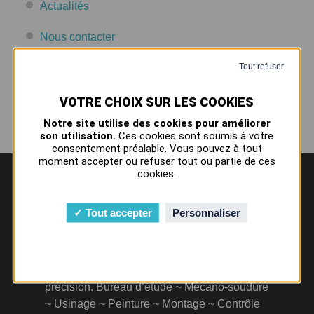
Actualités
Nous contacter
Tout refuser
Mentions légales
Plan du site
Notre site utilise des cookies pour améliorer
son utilisation.
Ces cookies sont soumis à votre
consentement préalable. Vous pouvez à tout
moment accepter ou refuser tout ou partie de ces
cookies.
Tout accepter
Personnaliser
45 ans d’expérience dans la mécanique de
précision. Bureau d’étude ~ Mécano-soudure
~ Usinage ~ Peinture ~ Montage ~ Contrôle